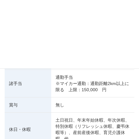
必要資格・経験
不問
学歴
不問
採用人数
1名
給与
時給：1,200円
通勤手当
諸手当
※マイカー通勤：通勤距離2km以上に
限る 上限：150,000 円
賞与
無し
土日祝日、年末年始休暇、年次休暇、
特別休暇（リフレッシュ休暇、慶弔休
休日・休暇
暇等）、産前産後休暇、育児介護休
暇 他