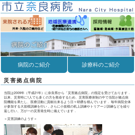
病院のご紹介
診療科のご紹介
災害拠点病院
当院は2009年（平成21年）に奈良県から「災害拠点病院」の指定を受けております．
以来、災害時に1人でも多くの方を救命するため、災害医療体制の中で当院が拠点病
院機能を果たし、医療活動に貢献出来るよう日々研鑽を積んでいます． 毎年病院全体
が参加する大規模訓練を行い，さらに小規模の机上訓練やトリアージ訓練などを繰り
返し行い、万が一の災害発生時に備えています．
＜災害訓練のようす＞