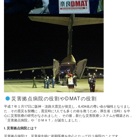
災害拠点病院の役割やDMATの役割
平成７年１月17日に阪神・淡路大震災が発災し，6,434名の尊い命が犠牲となりまし
た．その震災を契機に，震災時に1人でも多くの命を救うため，厚生省（当時）を中
心に災害医療の研究がなされました． その後，新たな災害医療システムが構築され，
「災害拠点病院」や「ＤＭＡＴ」が誕生しました．
I. 災害拠点病院とは？
災害拠点病院は，災害発生時に初期医療を中心となって行う病院のことです．