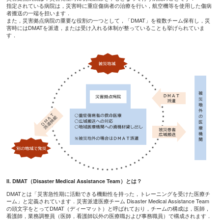
指定されている病院は，災害時に重症傷病者の治療を行い，航空機等を使用した傷病
者搬送の一端を担います．
また，災害拠点病院の重要な役割の一つとして，「DMAT」を複数チーム保有し，災
害時にはDMATを派遣，または受け入れる体制が整っていることも挙げられていま
す．
II. DMAT（Disaster Medical Assistance Team）とは？
DMATとは「災害急性期に活動できる機動性を持った，トレーニングを受けた医療チ
ーム」と定義されています．災害派遣医療チーム Disaster Medical Assistance Team
の頭文字をとってDMAT（ディーマット）と呼ばれており，チームの構成は，医師，
看護師，業務調整員（医師，看護師以外の医療職および事務職員）で構成されます．