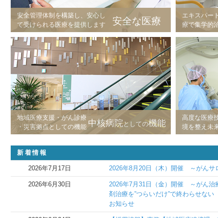
安全管理体制を構築し、安心し
エキスパー
安全な医療
て受けられる医療を提供します
療で集学的
地域医療支援・がん診療
高度な医療
中核病院
機能
としての
・災害拠点としての機能
境を整え未
新着情報
2026年7月17日
2026年8月20日（木）開催 ～がん
2026年6月30日
2026年7月31日（金）開催 ～が
剤治療を”つらいだけ”で終わらせな
お知らせ