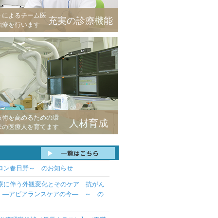
トによるチーム医
充実の診療機能
治療を行います
技術を高めるための環
人材育成
来の医療人を育てます
サロン春日野～ のお知らせ
ん治療に伴う外観変化とそのケア 抗がん
い —アピアランスケアの今— ～ の