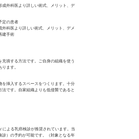
形成外科医より詳しい術式、メリット、デ
予定の患者
成外科医より詳しい術式、メリット、デメ
再建手術
を充填する方法です。ご自身の組織を使う
あります。
物を挿入するスペースをつくります。十分
方法です。自家組織よりも低侵襲であると
ィによる乳癌検診が推奨されています。当
検診）の予約が可能です。（対象となる年