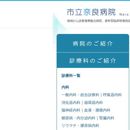
地域がん診療連携拠点病院、基幹型臨床研修指
診療科一覧
内科
一般内科・総合診療科
｜
呼吸器内科
消化器内科
｜
循環器内科
脳神経内科
｜
血液・腫瘍内科
糖尿病・内分泌内科
｜
腎臓内科
リウマチ・膠原病内科