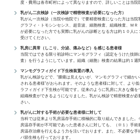
度・費用は各市町村によって異なりますので、詳しいことは当院
乳がん二次検診（一次検診で精密検査が必要になった方）
乳がん一次検診（当院や他院で）で要精密検査になった方は当院
グラフィ・トモシンセシス、超音波、細胞検査、組織検査、ＭＲ
が必要になった方でも実際に乳がんの診断となる方は約１０人に
受けてください。
乳房に異常（しこり、分泌、痛みなど）を感じる患者様
当院ではできる限り初診時にマンモグラフィ（認定をうけた技師
査）を行うようにしています。組織（細胞）検査の結果は約１週
マンモグラフィガイド下生検装置の導入
乳がん検診などで、“腫瘍は見えないが、マンモグラフィで細か
される患者様”がおられます。そのような患者様に対して、より
ラフィガイド下生検が可能です。従来のように乳房に大きな傷を
組織検査ができるようになりました。乳がん検診で精密検査が必
さい。
乳がんに対する手術が必要な患者様に対して
当科では従来より乳房温存手術に積極的に取り組んできました。
房温存手術が不可能であった患者さんに対しても、（※１）手術
房温存治療を行えるよう力を注いでおります。また、不必要な手
パ節生検も行っております。