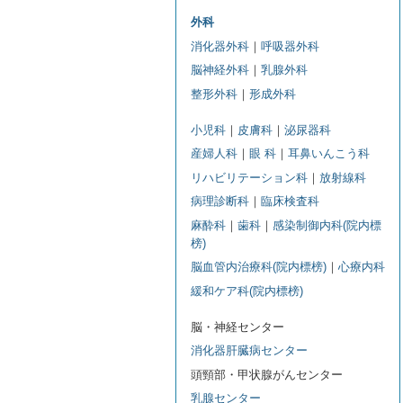
外科
消化器外科
｜
呼吸器外科
脳神経外科
｜
乳腺外科
整形外科
｜
形成外科
小児科
｜
皮膚科
｜
泌尿器科
産婦人科
｜
眼 科
｜
耳鼻いんこう科
リハビリテーション科
｜
放射線科
病理診断科
｜
臨床検査科
麻酔科
｜
歯科
｜
感染制御内科(院内標
榜)
脳血管内治療科(院内標榜)
｜
心療内科
緩和ケア科(院内標榜)
脳・神経センター
消化器肝臓病センター
頭頸部・甲状腺がんセンター
乳腺センター