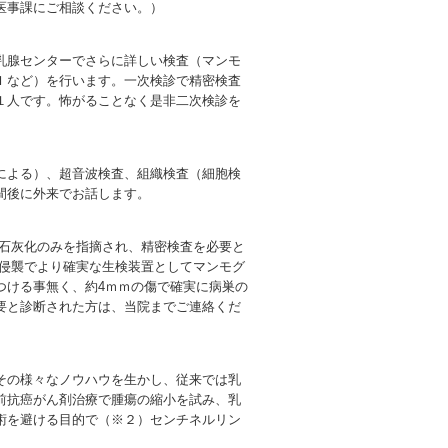
医事課にご相談ください。）
乳腺センターでさらに詳しい検査（マンモ
Ｉなど）を行います。一次検診で精密検査
１人です。怖がることなく是非二次検診を
による）、超音波検査、組織検査（細胞検
間後に外来でお話します。
い石灰化のみを指摘され、精密検査を必要と
低侵襲でより確実な生検装置としてマンモグ
つける事無く、約4ｍｍの傷で確実に病巣の
要と診断された方は、当院までご連絡くだ
その様々なノウハウを生かし、従来では乳
前抗癌がん剤治療で腫瘍の縮小を試み、乳
術を避ける目的で（※２）センチネルリン