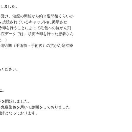
を導入しました。
を受け、治療の開始から約２週間後くらいか
を接続されているキャップ内に循環させ、
冷却を行うことによって毛包への抗がん剤
当院データでは、頭皮冷却を行った患者さん
た。）
、周術期（手術前・手術後）の抗がん剤治療
ねください。
た。
扱いを開始しました。
を免疫染色を用いて診断をしておりました
指針となっております。