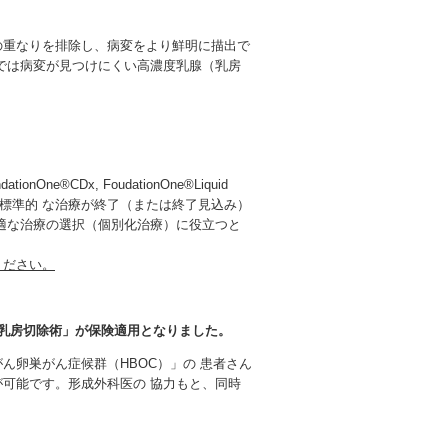
の重なりを排除し、病変をより鮮明に描出で
では病変が見つけにくい高濃度乳腺（乳房
®CDx, FoudationOne®Liquid
）は、標準的 な治療が終了（または終了見込み）
適な治療の選択（個別化治療）に役立つと
ください。
防的乳房切除術」が保険適用となりました。
ん卵巣がん症候群（HBOC）」の 患者さん
可能です。形成外科医の 協力もと、同時