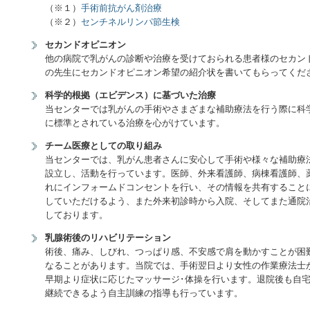
（※１）
手術前抗がん剤治療
（※２）
センチネルリンパ節生検
セカンドオピニオン
他の病院で乳がんの診断や治療を受けておられる患者様のセカン
の先生にセカンドオピニオン希望の紹介状を書いてもらってくだ
科学的根拠（エビデンス）に基づいた治療
当センターでは乳がんの手術やさまざまな補助療法を行う際に科
に標準とされている治療を心がけています。
チーム医療としての取り組み
当センターでは、乳がん患者さんに安心して手術や様々な補助療
設立し、活動を行っています。医師、外来看護師、病棟看護師、
れにインフォームドコンセントを行い、その情報を共有すること
していただけるよう、また外来初診時から入院、そしてまた通院
しております。
乳腺術後のリハビリテーション
術後、痛み、しびれ、つっぱり感、不安感で肩を動かすことが困
なることがあります。当院では、手術翌日より女性の作業療法士
早期より症状に応じたマッサージ･体操を行います。退院後も自
継続できるよう自主訓練の指導も行っています。