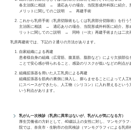
各主治医に相談 → 適応ありの場合、当院形成外科医に紹介。
メリットに関してのご説明 → 再建手術
これから乳癌手術（乳房切除術もしくは乳房部分切除術）を行う
主治医に相談 → 適応ありの場合、当院形成外科医に紹介。形
リットに関してのご説明 → 同時（一次）再建手術または二次
乳房再建術では、下記の２通りの方法があります。
自家組織による再建
患者様自身の組織（広背筋、腹直筋、脂肪など）により欠損部位
ことで安心感が得られること、感染のリスクが低いなどの利点が
組織拡張器を用いた人工乳房による再建
組織拡張器を筋肉の裏側に挿入し、膨らませることによって人工
にスペースができたら、人工物（シリコン）に入れ替えるという
いう利点があります。
乳がん一次検診（乳房に異常はないが、乳がんが気になる方）
厚生労働省の方針として、40歳以上の女性に対し、マンモグラフ
院では、奈良市・生駒市の住民検診（マンモグラフィによる乳癌