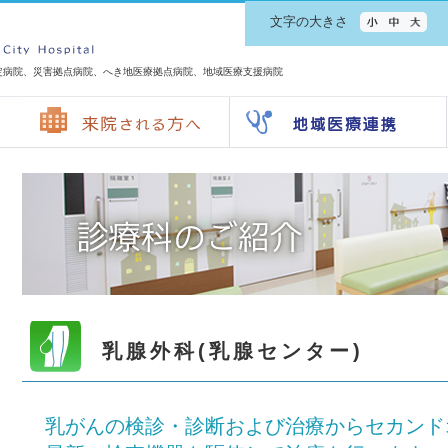
文字の大きさ
定病院、災害拠点病院、へき地医療拠点病院、地域医療支援病院
乳腺外科(乳腺センター)
乳がんの検診・診断および治療からセカンド