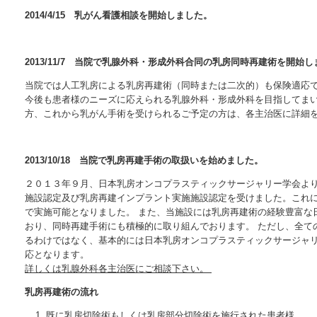
2014/4/15 乳がん看護相談を開始しました。
2013/11/7 当院で乳腺外科・形成外科合同の乳房同時再建術を開始
当院では人工乳房による乳房再建術（同時または二次的）も保険適応
今後も患者様のニーズに応えられる乳腺外科・形成外科を目指してま
方、これから乳がん手術を受けられるご予定の方は、各主治医に詳細
2013/10/18 当院で乳房再建手術の取扱いを始めました。
２０１３年９月、日本乳房オンコプラスティックサージャリー学会よ
施設認定及び乳房再建インプラント実施施設認定を受けました。これ
で実施可能となりました。 また、当施設には乳房再建術の経験豊富な
おり、同時再建手術にも積極的に取り組んでおります。 ただし、全て
るわけではなく、基本的には日本乳房オンコプラスティックサージャ
応となります。
詳しくは乳腺外科各主治医にご相談下さい。
乳房再建術の流れ
既に乳房切除術もしくは乳房部分切除術を施行された患者様