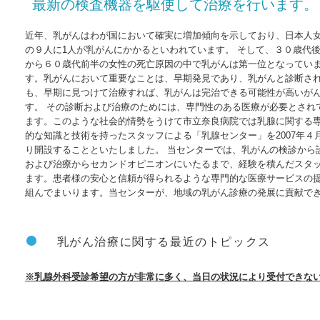
最新の検査機器を駆使して治療を行います。
近年、乳がんはわが国において確実に増加傾向を示しており、日本人
の９人に1人が乳がんにかかるといわれています。 そして、３０歳代
から６０歳代前半の女性の死亡原因の中で乳がんは第一位となってい
す。乳がんにおいて重要なことは、早期発見であり、乳がんと診断さ
も、早期に見つけて治療すれば、乳がんは完治できる可能性が高いが
す。 その診断および治療のためには、専門性のある医療が必要とされ
ます。このような社会的情勢をうけて市立奈良病院では乳腺に関する
的な知識と技術を持ったスタッフによる「乳腺センター」を2007年４
り開設することといたしました。 当センターでは、乳がんの検診から
および治療からセカンドオピニオンにいたるまで、経験を積んだスタ
ます。患者様の安心と信頼が得られるような専門的な医療サービスの
組んでまいります。当センターが、地域の乳がん診療の発展に貢献で
乳がん治療に関する最近のトピックス
※乳腺外科受診希望の方が非常に多く、当日の状況により受付できな