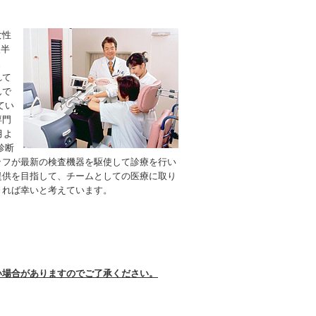
女性
後半
ま
れて
んで
てい
専門
月よ
診断
ッフが最新の検査機器を駆使して診療を行い
提供を目指して、チームとしての医療に取り
きれば幸いと考えています。
い場合がありますのでご了承ください。