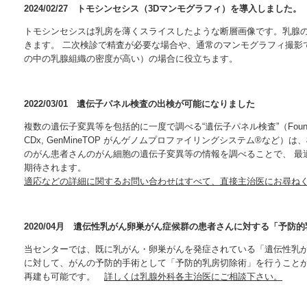
2024/02/27 トモシンセシス（3Dマンモグラフィ）を導入しました。
トモシンセシスは乳房を薄くスライスしたような断層画像です。乳腺
きます。 二次検診で精査が必要な場合や、通常のマンモグラフィ撮影
の中の乳腺組織の密度が高い）の場合に役立ちます。
2022/03/01 遺伝子パネル検査の出検が可能になりました
複数の遺伝子変異等を包括的に一度で調べる“遺伝子パネル検査”（FoundationOne
CDx, GenMineTOP がんゲノムプロファイリングシステム®など
のがん患者さんのがん細胞の遺伝子変異等の情報を調べることで、 最
期待されます。
適応などの詳細に関するお問い合わせはすべて、直接主治医にお尋ね
2020/04月 遺伝性乳がん卵巣がん症候群の患者さんに対する「予
当センターでは、既に乳がん・卵巣がんを発症されている「遺伝性乳が
に対して、がんの予防的手術として「予防的乳房切除術」を行うことが
再建も可能です。
詳しくは乳腺外科各主治医にご相談下さい。