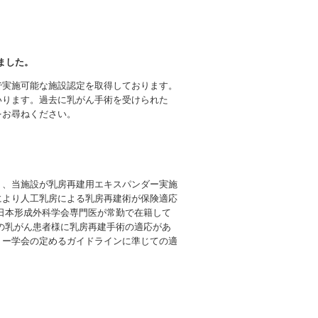
しました。
で実施可能な施設認定を取得しております。
いります。過去に乳がん手術を受けられた
をお尋ねください。
り、当施設が乳房再建用エキスパンダー実施
により人工乳房による乳房再建術が保険適応
日本形成外科学会専門医が常勤で在籍して
の乳がん患者様に乳房再建手術の適応があ
リー学会の定めるガイドラインに準じての適