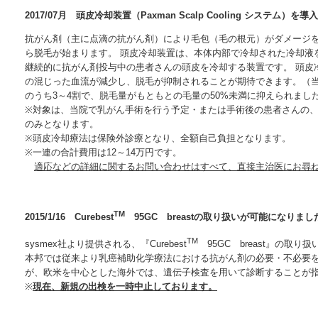
2017/07月 頭皮冷却装置（Paxman Scalp Cooling システム）
抗がん剤（主に点滴の抗がん剤）により毛包（毛の根元）がダメージ
ら脱毛が始まります。 頭皮冷却装置は、本体内部で冷却された冷却液
継続的に抗がん剤投与中の患者さんの頭皮を冷却する装置です。 頭皮
の混じった血流が減少し、脱毛が抑制されることが期待できます。（
のうち3～4割で、脱毛量がもともとの毛量の50%未満に抑えられまし
※対象は、当院で乳がん手術を行う予定・または手術後の患者さんの
のみとなります。
※頭⽪冷却療法は保険外診療となり、全額⾃⼰負担となります。
※一連の合計費用は12～14万円です。
適応などの詳細に関するお問い合わせはすべて、直接主治医にお尋
TM
2015/1/16 Curebest
95GC breastの取り扱いが可能になりまし
TM
sysmex社より提供される、『Curebest
95GC breast』の取り
本邦では従来より乳癌補助化学療法における抗がん剤の必要・不必要
が、欧米を中心とした海外では、遺伝子検査を用いて診断することが
※
現在、新規の出検を一時中止しております。