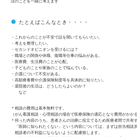
活のことを一緒に考えます
たとえばこんなとき・・・・
・これからのことが不安で話を聞いてもらいたい。
・考えを整理したい。
・セカンドオピニオンを受けるには？
・職場との関係や休職、復職等仕事の悩みがある。
・医療費、生活費のことが心配。
・子どものことや家族のことで悩んでいる。
・介護について不安がある。
・高額療養費や介護保険制度等を具体的に知りたい。
・退院後の生活は、どうしたらよいのか？
など
＊相談の費用は基本無料です。
（がん看護相談・心理相談の場合で医療保険の適応となり費用がかか
＊伺った内容のうち、患者さんの治療に役立てるため医療者間で共有
「医師に知られたくない」という内容については、まずは担当相談員
相談者の不利益にならないように配慮致します。