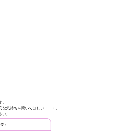
す。
安な気持ちを聞いてほしい・・・。
さい。
込要）